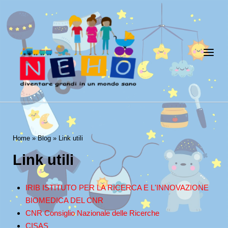
Skip
to
Home
content
Menu
Home
»
Blog
»
Link utili
Link utili
IRIB ISTITUTO PER LA RICERCA E L'INNOVAZIONE
BIOMEDICA DEL CNR
CNR Consiglio Nazionale delle Ricerche
CISAS