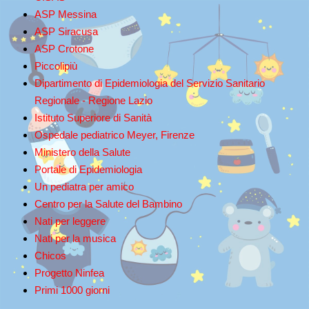
ASP Messina
ASP Siracusa
ASP Crotone
Piccolipiù
Dipartimento di Epidemiologia del Servizio Sanitario
Regionale - Regione Lazio
Istituto Superiore di Sanità
Ospedale pediatrico Meyer, Firenze
Ministero della Salute
Portale di Epidemiologia
Un pediatra per amico
Centro per la Salute del Bambino
Nati per leggere
Nati per la musica
Chicos
Progetto Ninfea
Primi 1000 giorni