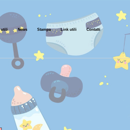
utili
News
Stampa
Link utili
Contatti