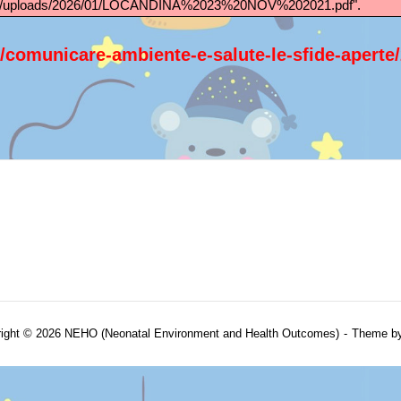
tent/uploads/2026/01/LOCANDINA%2023%20NOV%202021.pdf".
lo/comunicare-ambiente-e-salute-le-sfide-aperte
ight © 2026 NEHO (Neonatal Environment and Health Outcomes)
Theme b